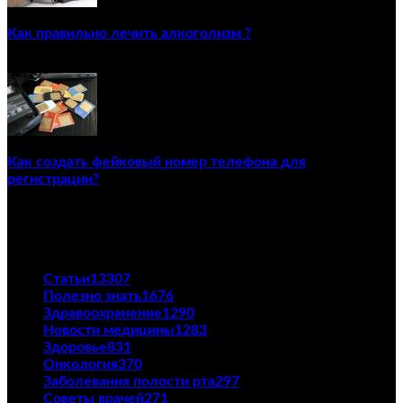
Как правильно лечить алкоголизм ?
02/12/2020
Как создать фейковый номер телефона для
регистрации?
23/04/2021
ПОПУЛЯРНЫЕ КАТЕГОРИИ
Статьи
13307
Полезно знать
1676
Здравоохранение
1290
Новости медицины
1283
Здоровье
831
Онкология
370
Заболевания полости рта
297
Советы врачей
271