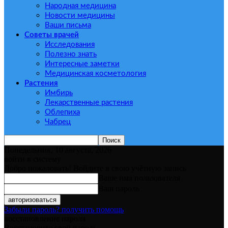
Народная медицина
Новости медицины
Ваши письма
Советы врачей
Исследования
Полезно знать
Интересные заметки
Медицинская косметология
Растения
Имбирь
Лекарственные растения
Облепиха
Чабрец
Понедельник, 10 августа, 2026
войти в систему
Добро пожаловать! Войдите в свою учётную запись
Ваше имя пользователя
Ваш пароль
Забыли пароль? получить помощь
восстановление пароля
Восстановите свой пароль