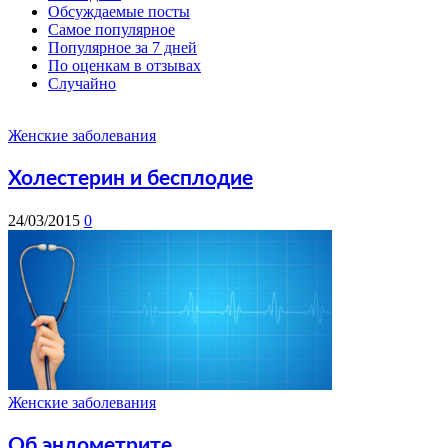
Обсуждаемые посты
Самое популярное
Популярное за 7 дней
По оценкам в отзывах
Случайно
Женские заболевания
Холестерин и бесплодие
24/03/2015
0
Женские заболевания
Об эндометрите