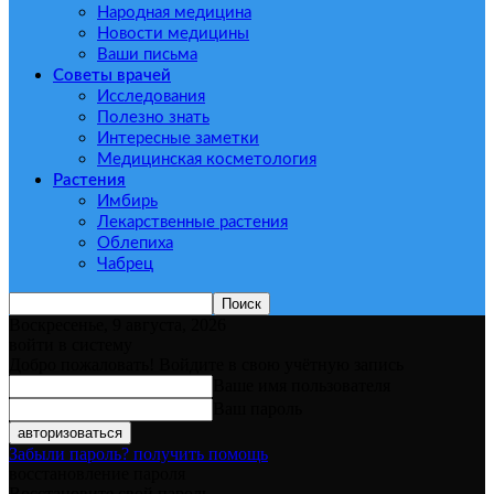
Народная медицина
Новости медицины
Ваши письма
Советы врачей
Исследования
Полезно знать
Интересные заметки
Медицинская косметология
Растения
Имбирь
Лекарственные растения
Облепиха
Чабрец
Воскресенье, 9 августа, 2026
войти в систему
Добро пожаловать! Войдите в свою учётную запись
Ваше имя пользователя
Ваш пароль
Забыли пароль? получить помощь
восстановление пароля
Восстановите свой пароль