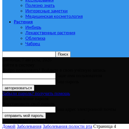
Исследования
Полезно знать
Интересные заметки
Медицинская косметология
Растения
Имбирь
Лекарственные растения
Облепиха
Чабрец
Пятница, 7 августа, 2026
войти в систему
Добро пожаловать! Войдите в свою учётную запись
Ваше имя пользователя
Ваш пароль
Забыли пароль? получить помощь
восстановление пароля
Восстановите свой пароль
Ваш адрес электронной почты
Пароль будет выслан Вам по электронной почте.
Домой
Заболевания
Заболевания полости рта
Страница 4