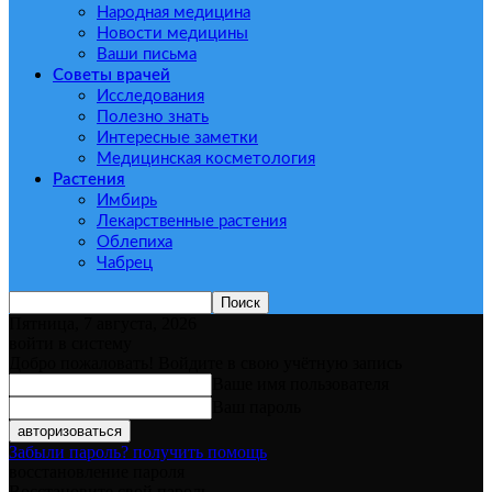
Народная медицина
Новости медицины
Ваши письма
Советы врачей
Исследования
Полезно знать
Интересные заметки
Медицинская косметология
Растения
Имбирь
Лекарственные растения
Облепиха
Чабрец
Пятница, 7 августа, 2026
войти в систему
Добро пожаловать! Войдите в свою учётную запись
Ваше имя пользователя
Ваш пароль
Забыли пароль? получить помощь
восстановление пароля
Восстановите свой пароль