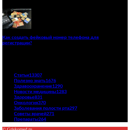
02/12/2020
Как создать фейковый номер телефона для
регистрации?
23/04/2021
ПОПУЛЯРНЫЕ КАТЕГОРИИ
Статьи
13307
Полезно знать
1676
Здравоохранение
1290
Новости медицины
1283
Здоровье
831
Онкология
370
Заболевания полости рта
297
Советы врачей
271
Препараты
264
© Griskomed.ru