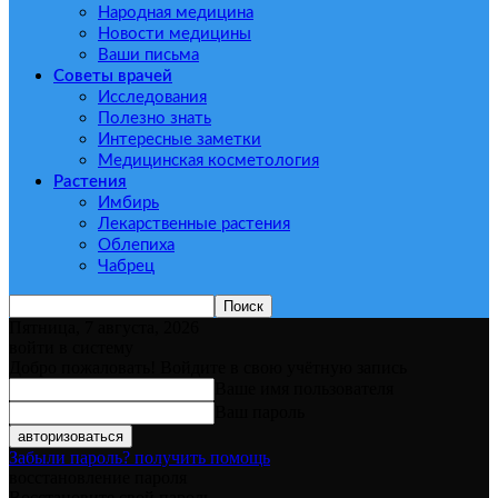
Народная медицина
Новости медицины
Ваши письма
Советы врачей
Исследования
Полезно знать
Интересные заметки
Медицинская косметология
Растения
Имбирь
Лекарственные растения
Облепиха
Чабрец
Пятница, 7 августа, 2026
войти в систему
Добро пожаловать! Войдите в свою учётную запись
Ваше имя пользователя
Ваш пароль
Забыли пароль? получить помощь
восстановление пароля
Восстановите свой пароль