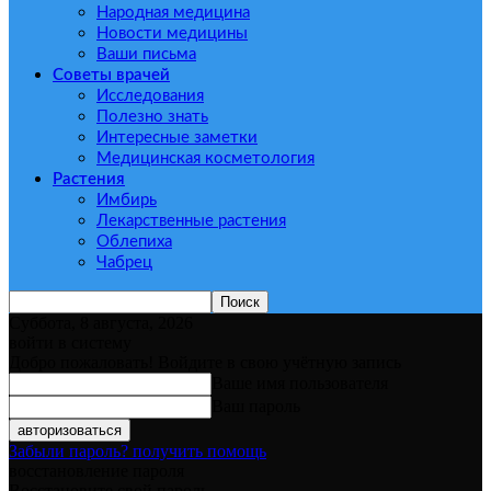
Народная медицина
Новости медицины
Ваши письма
Советы врачей
Исследования
Полезно знать
Интересные заметки
Медицинская косметология
Растения
Имбирь
Лекарственные растения
Облепиха
Чабрец
Суббота, 8 августа, 2026
войти в систему
Добро пожаловать! Войдите в свою учётную запись
Ваше имя пользователя
Ваш пароль
Забыли пароль? получить помощь
восстановление пароля
Восстановите свой пароль