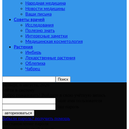
Народная медицина
Новости медицины
Ваши письма
Советы врачей
Исследования
Полезно знать
Интересные заметки
Медицинская косметология
Растения
Имбирь
Лекарственные растения
Облепиха
Чабрец
Четверг, 6 августа, 2026
войти в систему
Добро пожаловать! Войдите в свою учётную запись
Ваше имя пользователя
Ваш пароль
Забыли пароль? получить помощь
восстановление пароля
Восстановите свой пароль