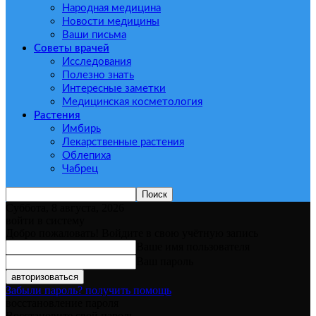
Народная медицина
Новости медицины
Ваши письма
Советы врачей
Исследования
Полезно знать
Интересные заметки
Медицинская косметология
Растения
Имбирь
Лекарственные растения
Облепиха
Чабрец
Суббота, 8 августа, 2026
войти в систему
Добро пожаловать! Войдите в свою учётную запись
Ваше имя пользователя
Ваш пароль
Забыли пароль? получить помощь
восстановление пароля
Восстановите свой пароль